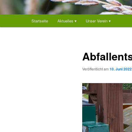
Hauptmenü
Startseite
Aktuelles ▾
Unser Verein ▾
Abfallent
Veröffentlicht am
10. Juni 2022