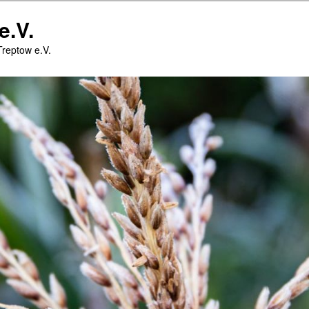
e.V.
Treptow e.V.