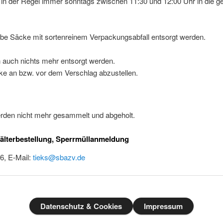
in der Regel immer sonntags zwischen 11:30 und 12:00 Uhr in die g
elbe Säcke mit sortenreinem Verpackungsabfall entsorgt werden.
n auch nichts mehr entsorgt werden.
cke an bzw. vor dem Verschlag abzustellen.
rden nicht mehr gesammelt und abgeholt.
lterbestellung, Sperrmüllanmeldung
6, E-Mail:
tieks@sbazv.de
Datenschutz & Cookies
Impressum