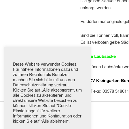
Die gelben Säcke können 
entsorgt werden.
Es dürfen nur originale g
Sind die Tonnen voll, kan
Es ist verboten gelbe Sä
Grüne Laubsäcke
Diese Website verwendet Cookies.
Die grünen Laubsäcke we
Für nähere Informationen dazu und
zu Ihren Rechten als Benutzer
machen Sie sich bitte mit unseren
SBAZV Kleingarten-Behä
Datenschutzerklärung
vertraut.
Klicken Sie auf „Alle akzeptieren“, um
Frau Tieks: 03378 518011
alle Cookies zu akzeptieren und
direkt unsere Website besuchen zu
können, klicken Sie auf "Cookie-
Einstellungen" für weitere
Informationen und Konfiguration oder
klicken Sie auf "Alle ablehnen".