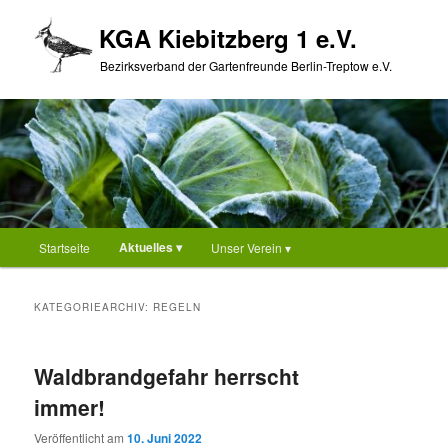
Zum
Zum
KGA Kiebitzberg 1 e.V.
primären
sekundären
Inhalt
Inhalt
Bezirksverband der Gartenfreunde Berlin-Treptow e.V.
springen
springen
Hauptmenü
Aktuelles ▾
Startseite
Unser Verein ▾
KATEGORIEARCHIV:
REGELN
Waldbrandgefahr herrscht
immer!
Veröffentlicht am
10. Juni 2022