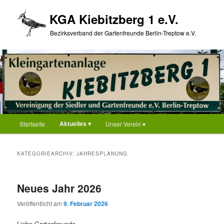
Zum
Zum
KGA Kiebitzberg 1 e.V.
primären
sekundären
Inhalt
Inhalt
Bezirksverband der Gartenfreunde Berlin-Treptow e.V.
springen
springen
Hauptmenü
Aktuelles ▾
Startseite
Unser Verein ▾
KATEGORIEARCHIV:
JAHRESPLANUNG
Neues Jahr 2026
Veröffentlicht am
9. Februar 2026
Liebe Gartenfreunde,