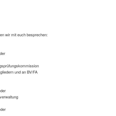
n wir mit euch besprechen:
der
ngsprüfungskommission
gliedern und an BV/FA
eder
verwaltung
eder