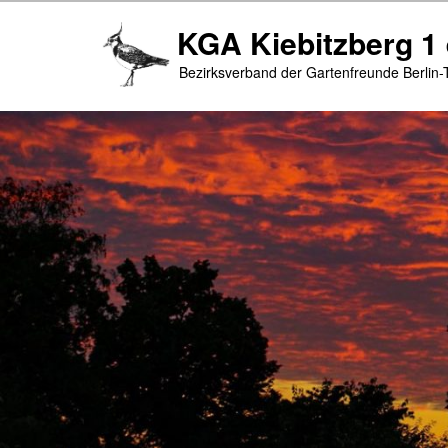
Zum
Zum
KGA Kiebitzberg 1 
primären
sekundären
Inhalt
Inhalt
Bezirksverband der Gartenfreunde Berlin-
springen
springen