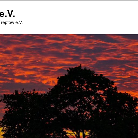
e.V.
Treptow e.V.