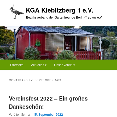
Zum
Zum
KGA Kiebitzberg 1 e.V.
primären
sekundären
Inhalt
Inhalt
Bezirksverband der Gartenfreunde Berlin-Treptow e.V.
springen
springen
Hauptmenü
Startseite
Aktuelles ▾
Unser Verein ▾
MONATSARCHIV:
SEPTEMBER 2022
Vereinsfest 2022 – Ein großes
Dankeschön!
Veröffentlicht am
15. September 2022