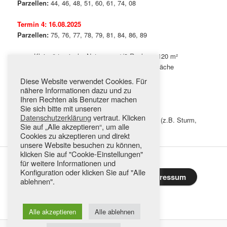
Parzellen:
44, 46, 48, 51, 60, 61, 74, 08
Termin 4:
16.08.2025
Parzellen:
75, 76, 77, 78, 79, 81, 84, 86, 89
Kleingärtnerische Nutzung – 1/3 Reglung, 120 m²
Beetfläche gesamt, 36m² Gemüse – Beetfläche
zusammenhängend
Diese Website verwendet Cookies. Für
Heckenhöhe 125 cm
nähere Informationen dazu und zu
Ihren Rechten als Benutzer machen
Illegal errichtete Baulichkeiten
Sie sich bitte mit unseren
Datenschutzerklärung
vertraut. Klicken
Bitte beachatet, dass Termine witterungsbedingt (z.B. Sturm,
Sie auf „Alle akzeptieren“, um alle
Starkregen etc.) verschoben werden können.
Cookies zu akzeptieren und direkt
unsere Website besuchen zu können,
klicken Sie auf "Cookie-Einstellungen"
für weitere Informationen und
Konfiguration oder klicken Sie auf "Alle
Datenschutz & Cookies
Impressum
ablehnen".
Alle akzeptieren
Alle ablehnen