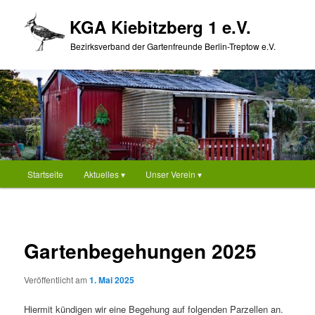
Zum
KGA Kiebitzberg 1 e.V.
primären
Inhalt
Bezirksverband der Gartenfreunde Berlin-Treptow e.V.
springen
Hauptmenü
Startseite
Aktuelles ▾
Unser Verein ▾
Gartenbegehungen 2025
Veröffentlicht am
1. Mai 2025
Hiermit kündigen wir eine Begehung auf folgenden Parzellen an.