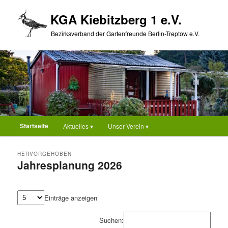
Zum
Zum
KGA Kiebitzberg 1 e.V.
primären
sekundären
Inhalt
Inhalt
Bezirksverband der Gartenfreunde Berlin-Treptow e.V.
springen
springen
Hauptmenü
Startseite
Aktuelles ▾
Unser Verein ▾
HERVORGEHOBEN
Jahresplanung 2026
Veröffentlicht am
9. Februar 2026
Einträge anzeigen
Suchen: