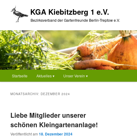
Zum
Zum
KGA Kiebitzberg 1 e.V.
primären
sekundären
Inhalt
Inhalt
Bezirksverband der Gartenfreunde Berlin-Treptow e.V.
springen
springen
Hauptmenü
Startseite
Aktuelles ▾
Unser Verein ▾
MONATSARCHIV:
DEZEMBER 2024
Liebe Mitglieder unserer
schönen Kleingartenanlage!
Veröffentlicht am
18. Dezember 2024