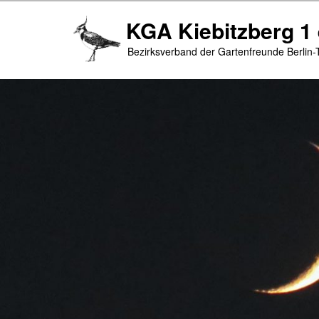
Zum
Zum
KGA Kiebitzberg 1 
primären
sekundären
Inhalt
Inhalt
Bezirksverband der Gartenfreunde Berlin-
springen
springen