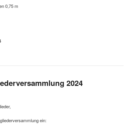
en 0,75 m
4
liederversammlung 2024
ieder,
itgliederversammlung ein: