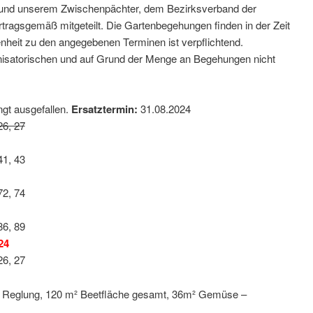
t und unserem Zwischenpächter, dem Bezirksverband der
rtragsgemäß mitgeteilt. Die Gartenbegehungen finden in der Zeit
enheit zu den angegebenen Terminen ist verpflichtend.
isatorischen und auf Grund der Menge an Begehungen nicht
gt ausgefallen.
Ersatztermin:
31.08.2024
26, 27
41, 43
72, 74
86, 89
24
26, 27
3 Reglung, 120 m² Beetfläche gesamt, 36m² Gemüse –