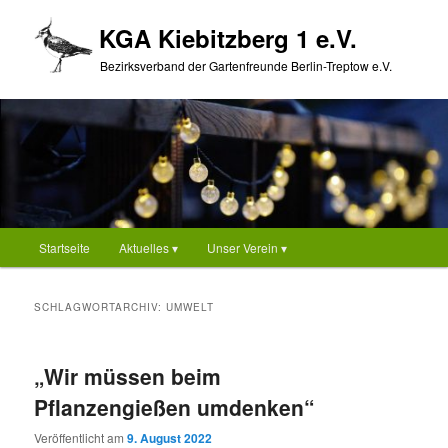
Zum
Zum
KGA Kiebitzberg 1 e.V.
primären
sekundären
Inhalt
Inhalt
Bezirksverband der Gartenfreunde Berlin-Treptow e.V.
springen
springen
Hauptmenü
Startseite
Aktuelles ▾
Unser Verein ▾
SCHLAGWORTARCHIV:
UMWELT
„Wir müssen beim
Pflanzengießen umdenken“
Veröffentlicht am
9. August 2022