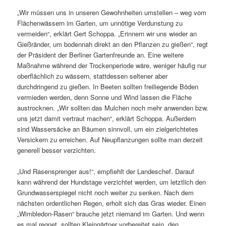
„Wir müssen uns in unseren Gewohnheiten umstellen – weg vom
Flächenwässern im Garten, um unnötige Verdunstung zu
vermeiden“, erklärt Gert Schoppa. „Erinnern wir uns wieder an
Gießränder, um bodennah direkt an den Pflanzen zu gießen“, regt
der Präsident der Berliner Gartenfreunde an. Eine weitere
Maßnahme während der Trockenperiode wäre, weniger häufig nur
oberflächlich zu wässern, stattdessen seltener aber
durchdringend zu gießen. In Beeten sollten freiliegende Böden
vermieden werden, denn Sonne und Wind lassen die Fläche
austrocknen. „Wir sollten das Mulchen noch mehr anwenden bzw.
uns jetzt damit vertraut machen“, erklärt Schoppa. Außerdem
sind Wassersäcke an Bäumen sinnvoll, um ein zielgerichtetes
Versickern zu erreichen. Auf Neupflanzungen sollte man derzeit
generell besser verzichten.
„Und Rasensprenger aus!“, empfiehlt der Landeschef. Darauf
kann während der Hundstage verzichtet werden, um letztlich den
Grundwasserspiegel nicht noch weiter zu senken. Nach dem
nächsten ordentlichen Regen, erholt sich das Gras wieder. Einen
„Wimbledon-Rasen“ brauche jetzt niemand im Garten. Und wenn
es mal regnet, sollten Kleingärtner vorbereitet sein, den