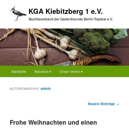
Zum
Zum
KGA Kiebitzberg 1 e.V.
primären
sekundären
Inhalt
Inhalt
Bezirksverband der Gartenfreunde Berlin-Treptow e.V.
springen
springen
Hauptmenü
Startseite
Aktuelles ▾
Unser Verein ▾
admin
AUTORENARCHIV:
Beitragsnavigation
Neuere Beiträge
→
Frohe Weihnachten und einen