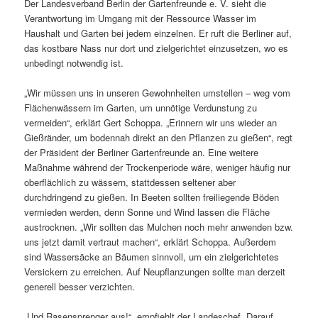
Der Landesverband Berlin der Gartenfreunde e. V. sieht die
Verantwortung im Umgang mit der Ressource Wasser im
Haushalt und Garten bei jedem einzelnen. Er ruft die Berliner auf,
das kostbare Nass nur dort und zielgerichtet einzusetzen, wo es
unbedingt notwendig ist.
„Wir müssen uns in unseren Gewohnheiten umstellen – weg vom
Flächenwässern im Garten, um unnötige Verdunstung zu
vermeiden“, erklärt Gert Schoppa. „Erinnern wir uns wieder an
Gießränder, um bodennah direkt an den Pflanzen zu gießen“, regt
der Präsident der Berliner Gartenfreunde an. Eine weitere
Maßnahme während der Trockenperiode wäre, weniger häufig nur
oberflächlich zu wässern, stattdessen seltener aber
durchdringend zu gießen. In Beeten sollten freiliegende Böden
vermieden werden, denn Sonne und Wind lassen die Fläche
austrocknen. „Wir sollten das Mulchen noch mehr anwenden bzw.
uns jetzt damit vertraut machen“, erklärt Schoppa. Außerdem
sind Wassersäcke an Bäumen sinnvoll, um ein zielgerichtetes
Versickern zu erreichen. Auf Neupflanzungen sollte man derzeit
generell besser verzichten.
„Und Rasensprenger aus!“, empfiehlt der Landeschef. Darauf